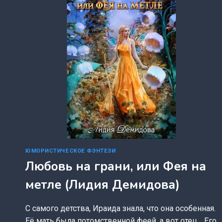
ЮМОРИСТИЧЕСКОЕ ФЭНТЕЗИ
Любовь на грани, или Фея на
метле (Лидия Демидова)
С самого детства, Ираида знала, что она особенная.
Её мать была потомственной феей, а вот отец… Его