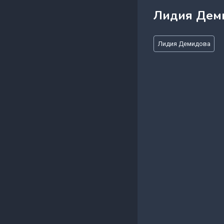
Лидия Дем
Метки
Лидия Демидова
записи: