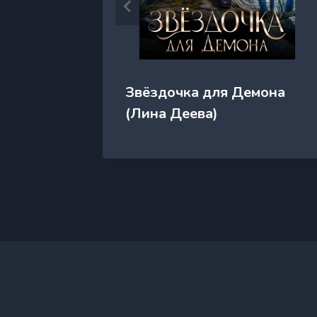
Звёздочка для Демона
ра.
(Лина Деева)
а