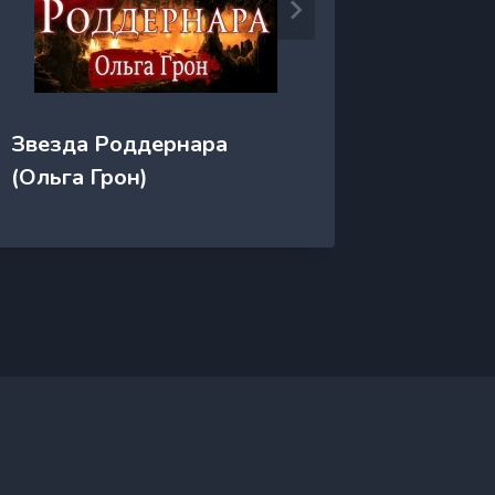
Звезда Роддернара
Звезда
(Ольга Грон)
Непоко
(Лана 