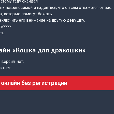
чатому гаду скандал.
знь невыносимой и надеяться, что он сам откажется от вас.
в, которые помогут бежать.
реключить его внимание на другую девушку.
ть????
ть.
айн «Кошка для дракошки»
версия: нет;
итнет:
 онлайн без регистрации