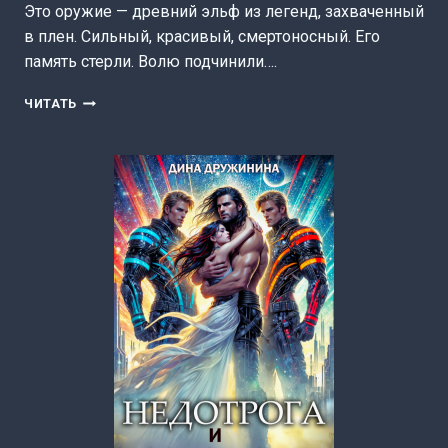
Это оружие — древний эльф из легенд, захваченный
в плен. Сильный, красивый, смертоносный. Его
память стерли. Волю подчинили….
МОЙ
ЧИТАТЬ
ЭЛЬФ
ИЗ
ЛЕГЕНД.
СПАСТИ
ЛЮБОВЬЮ
(АННА
ЖНЕЦ)