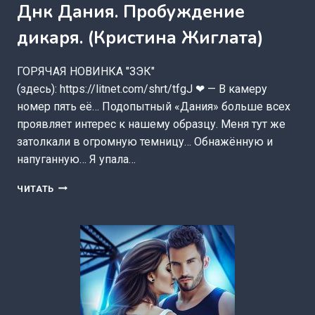
Днк Дания. Пробуждение
дикаря. (Кристина Жиглата)
ГОРЯЧАЯ НОВИНКА "ЗЭК"
(здесь): https://litnet.com/shrt/tfgJ ❤ — В камеру
номер пять её… Подопытный «Дания» больше всех
проявляет интерес к нашему образцу. Меня тут же
затолкали в огромную темницу… Обнажённую и
напуганную… Я упала…
ДНК
ЧИТАТЬ
ДАНИЯ.
ПРОБУЖДЕНИЕ
ДИКАРЯ.
(КРИСТИНА
ЖИГЛАТА)