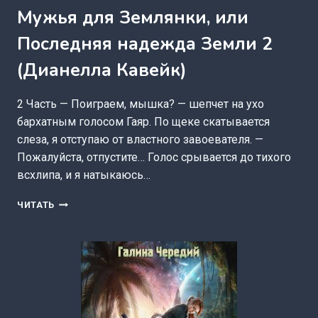
Мужья для Землянки, или
Последняя надежда Земли 2
(Дианелла Кавейк)
2 Часть — Поиграем, мышка? — шепчет на ухо
бархатным голосом Гаяр. По щеке скатывается
слеза, я отступаю от властного завоевателя. —
Пожалуйста, отпустите… Голос срывается до тихого
всхлипа, и я натыкаюсь…
МУЖЬЯ
ЧИТАТЬ
ДЛЯ
ЗЕМЛЯНКИ,
ИЛИ
ПОСЛЕДНЯЯ
НАДЕЖДА
ЗЕМЛИ
2
(ДИАНЕЛЛА