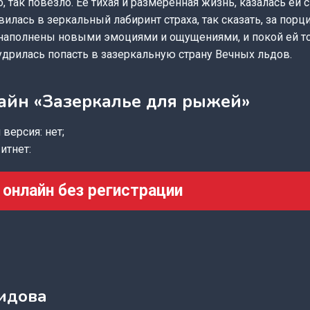
, так повезло. Ее тихая и размеренная жизнь, казалась ей с
вилась в зеркальный лабиринт страха, так сказать, за порц
 наполнены новыми эмоциями и ощущениями, и покой ей то
удрилась попасть в зазеркальную страну Вечных льдов.
айн «Зазеркалье для рыжей»
версия: нет;
итнет:
 онлайн без регистрации
идова