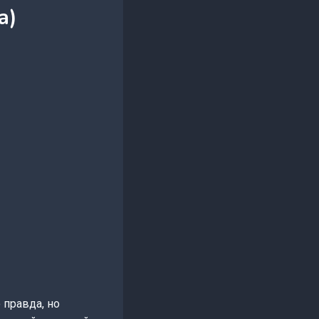
а)
 правда, но