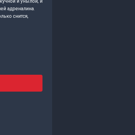
кучной и унылой, и
ией адреналина.
лько снится,