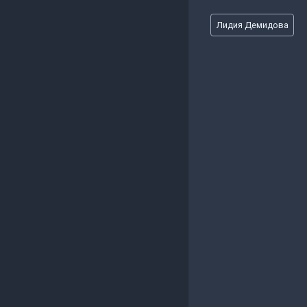
Метки
Лидия Демидова
записи: