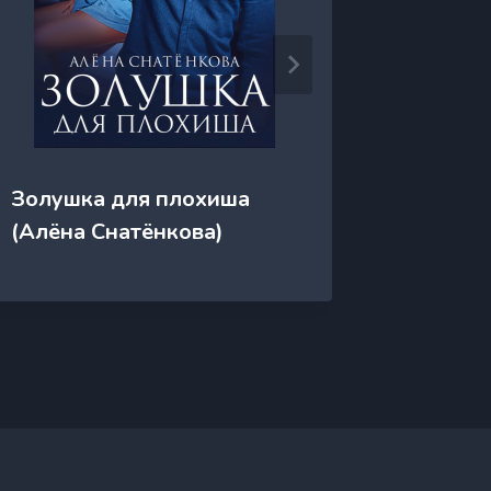
Золота
Золушка для плохиша
Зимняя
(Алёна Снатёнкова)