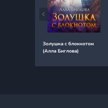
ла
Золушка с блокнотом
(Алла Биглова)