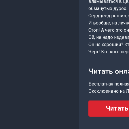
вламываться в цве
обманутых дурех.
Сердцеед решил, ч
И вообще, на личн
Стоп! А чего это 
Эй, не надо издев
Он не хороший? Кт
Черт! Кто кого пе
Читать онл
Бесплатная полная 
Эксклюзивно на Л
Читать