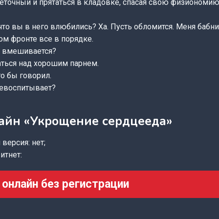
точный и прятаться в кладовке, спасая свою физиономию 
то вы в него влюбились? Ха. Пусть обломится. Меня бабни
ом фронте все в порядке.
он вмешивается?
аться над хорошим парнем.
о бы говорил.
ревоспитывает?
айн «Укрощение сердцееда»
версия: нет;
итнет:
 онлайн без регистрации