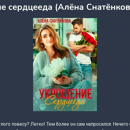
е сердцееда (Алёна Снатёнков
лого повесу? Легко! Тем более он сам напросился. Нечего