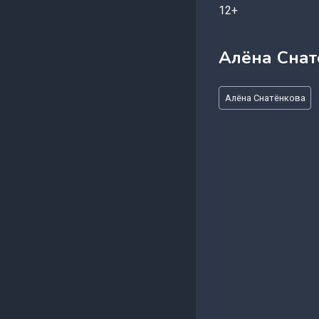
12+
Алёна Снат
Метки
Алёна Снатёнкова
записи: