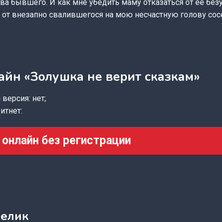
ва бывшего. И как мне убедить маму отказаться от её безу
 от внезапно свалившегося на мою несчастную голову сос
айн «Золушка не верит сказкам»
версия: нет;
итнет:
 онлайн без регистрации
мелик