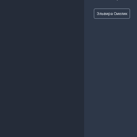
Метки
Эльвира Смелик
записи: