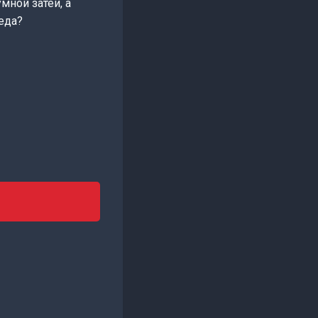
мной затеи, а
еда?