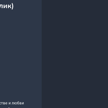
лик)
естве и любви