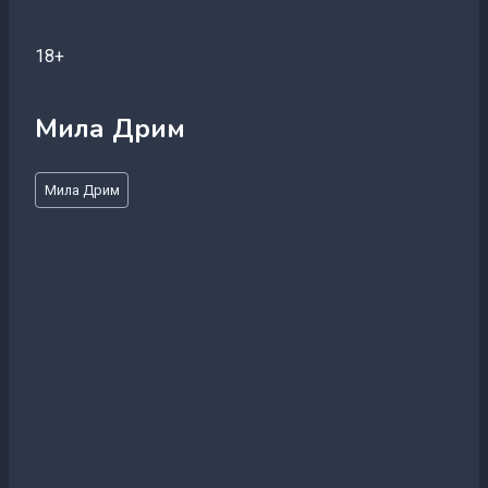
18+
Мила Дрим
Метки
Мила Дрим
записи: