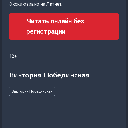
Эксклюзивно на Литнет:
Читать онлайн без
регистрации
12+
Виктория Побединская
Метки
Виктория Побединская
записи: