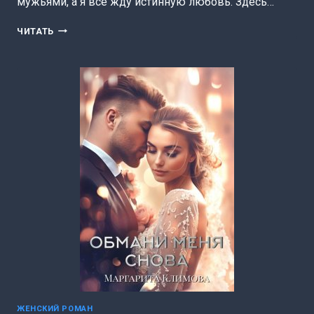
мужьями, а я всё жду истинную любовь. Здесь…
ДОСТАТОЧНО
ЧИТАТЬ
ТРЁХ.
ПОИСК
ДУШИ.
КНИГА
2
(МАРГАРИТА
КЛИМОВА)
ЖЕНСКИЙ РОМАН