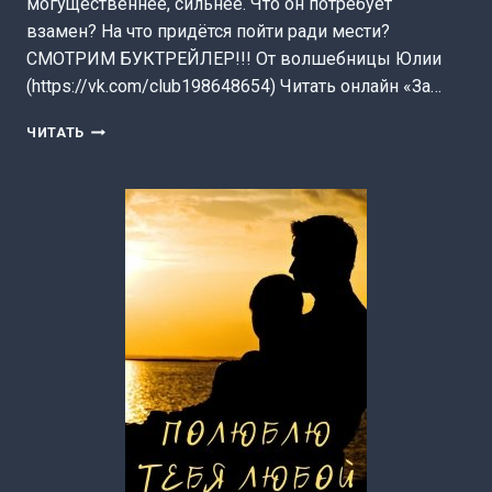
могущественнее, сильнее. Что он потребует
взамен? На что придётся пойти ради мести?
СМОТРИМ БУКТРЕЙЛЕР!!! От волшебницы Юлии
(https://vk.com/club198648654) Читать онлайн «За…
ЗА
ЧИТАТЬ
ПРАВО
МСТИТЬ
ПЛАЧУ
ЛЮБОВЬЮ
(МАРГАРИТА
КЛИМОВА)