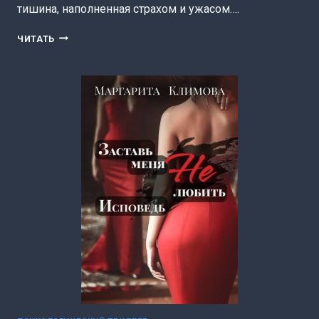
тишина, наполненная страхом и ужасом….
БЕЗ(Д)УМНЫЙ
ЧИТАТЬ
ПРЫЖОК
В
НИКУДА
(МАРГАРИТА
КЛИМОВА)