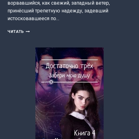
ворвавшийся, как свежий, западный ветер,
принёсший трепетную надежду, задевший
истосковавшееся по…
РАЗ,
ЧИТАТЬ
ДВА,
ТРИ,
ЧЕТЫРЕ,
ПЯТЬ.
БУДЕМ
МЫ
ТЕБЯ…
КНИГА
4
(МАРГАРИТА
КЛИМОВА)