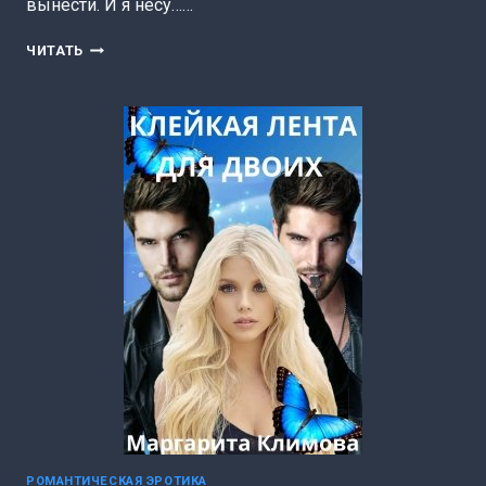
вынести. И я несу……
ВЫЙТИ
ЧИТАТЬ
ЗАМУЖ
ЗА
БАНДИТА.
ВЫЖИТЬ
ЛЮБОЙ
ЦЕНОЙ.
КНИГА
2
(МАРГАРИТА
КЛИМОВА)
РОМАНТИЧЕСКАЯ ЭРОТИКА