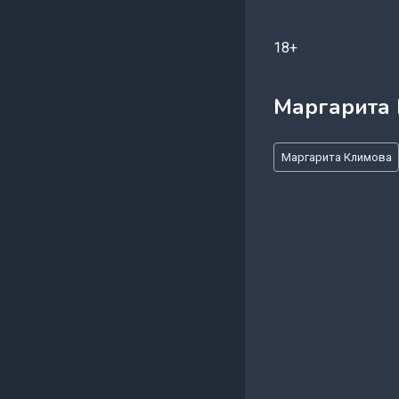
18+
Маргарита
Метки
Маргарита Климова
записи: