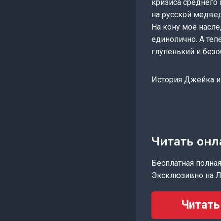
кризиса среднего 
на русской медве
На кону моё насле
единолично. А теп
глупенький и безо
История Джейка 
Читать онл
Бесплатная полная 
Эксклюзивно на Л
Читать