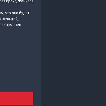
лет брака, женился
м, что оно будет
маленький,
я не намерен…