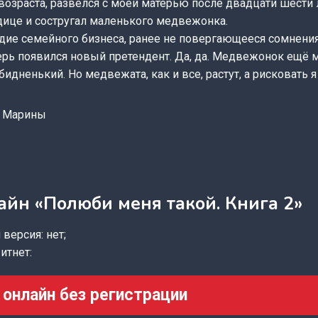
возраста, развёлся с моей матерью после двадцати шести 
дице и состругал маленького медвежонка.
дие семейного бизнеса, ранее не повергающееся сомнения
ерь появился новый претендент. Да, да. Медвежонок ещё 
бидненький. Но медвежата, как и все, растут, а рисковать 
и Марины
айн «Полюби меня такой. Книга 2»
версия: нет;
итнет:
 онлайн без регистрации