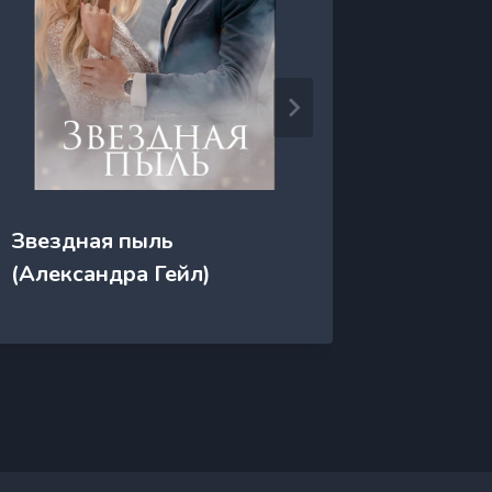
Звездная пыль
Звездн
(Александра Гейл)
одной 
Лоренц