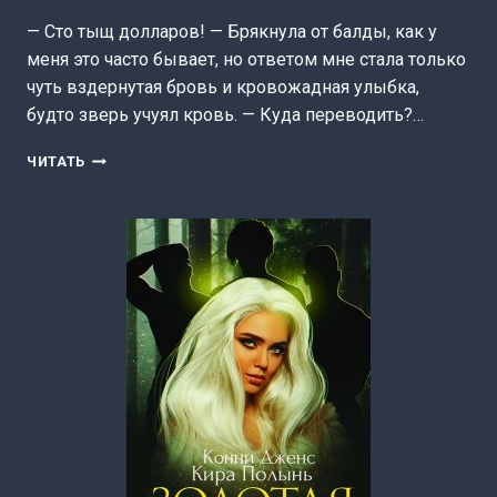
— Сто тыщ долларов! — Брякнула от балды, как у
меня это часто бывает, но ответом мне стала только
чуть вздернутая бровь и кровожадная улыбка,
будто зверь учуял кровь. — Куда переводить?…
ГОСПОЖА
ЧИТАТЬ
ПО
ВЫЗОВУ,
ИЛИ
МУЖЧИНА,
Я
ПОШУТИЛА
(КИРА
ПОЛЫНЬ)