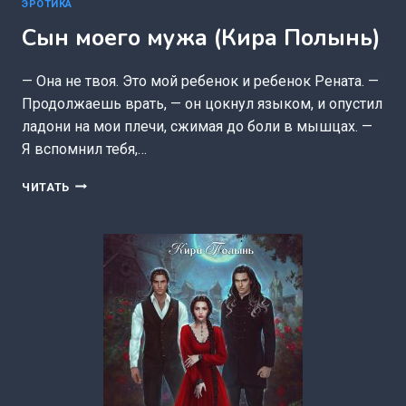
ЭРОТИКА
Сын моего мужа (Кира Полынь)
— Она не твоя. Это мой ребенок и ребенок Рената. —
Продолжаешь врать, — он цокнул языком, и опустил
ладони на мои плечи, сжимая до боли в мышцах. —
Я вспомнил тебя,…
СЫН
ЧИТАТЬ
МОЕГО
МУЖА
(КИРА
ПОЛЫНЬ)