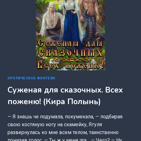
ЭРОТИЧЕСКОЕ ФЭНТЕЗИ
Суженая для сказочных. Всех
поженю! (Кира Полынь)
— Я знашь че подумала, покумекала, — подбирая
свою костяную ногу на скамейку, Ягуля
развернулась ко мне всем телом, таинственно
понизив голос. — Ты ж у меня эта… — Чего? — Ну,…