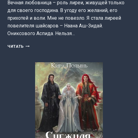
Вечная любовница – роль лиреи, живущей только
для своего господина. В угоду его желаний, его
прихотей и воли. Мне не повезло. Я стала лиреей
повелителя шайсаров – Наана Аш-Зидай.
Ониксового Аспида. Нельзя…
ЛЮБОВНИЦА
ЧИТАТЬ
НА
ЗАКАЗ
(КИРА
ПОЛЫНЬ)