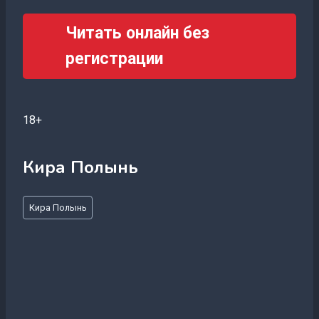
Читать онлайн без
регистрации
18+
Кира Полынь
Метки
Кира Полынь
записи: