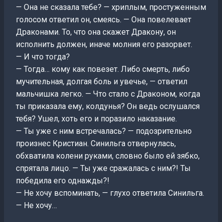
— Она не сказала тебе? — хриплым, простуженным
голосом ответил он, смеясь. — Она повелевает
Драконами. То, что она скажет Дракону, он
исполнить должен, иначе молния его разорвет.
— И что тогда?
— Тогда… кому как повезет. Либо смерть, либо
мучительная, долгая боль и увечье, — ответил
мальчишка легко. — Что стало с Драконом, когда
ты приказала ему, колдунья? Он ведь ослушался
тебя? Ушел, хоть его и поразило наказание.
— Ты уже с ним встречалась? — подозрительно
произнес Кристиан. Синильга отвернулась,
обхватила колени руками, словно было ей зябко,
спрятала лицо. — Ты уже сражалась с ним?! Ты
победила его однажды?!
— Не хочу вспоминать, — глухо ответила Синильга.
— Не хочу…