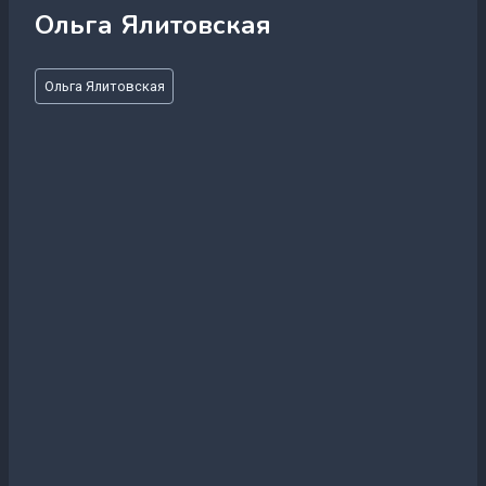
Ольга Ялитовская
Метки
Ольга Ялитовская
записи: