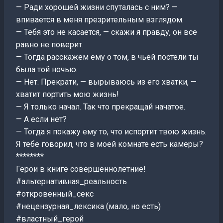
— Ради хорошей жизни спуталась с ним? —
впивается в меня презрительным взглядом.
— Тебя это не касается, — скажи я правду, он все
равно не поверит.
— Тогда расскажем ему о том, в чьей постели ты
была той ночью.
— Нет. Прекрати, — вырываюсь из его хватки, —
хватит портить мою жизнь!
— Я только начал. Так что прекращай начатое.
— А если нет?
— Тогда я покажу ему то, что испортит твою жизнь.
Я тебе говорил, что в моей комнате есть камеры?
********
Герои в книге совершеннолетние!
#альтернативная_реальность
#откровенный_секс
#нецензурная_лексика (мало, но есть)
#властный_герой