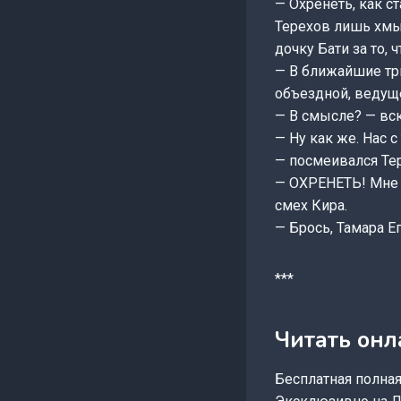
— Охренеть, как с
Терехов лишь хмы
дочку Бати за то, 
— В ближайшие три
объездной, ведуще
— В смысле? — вск
— Ну как же. Нас 
— посмеивался Тер
— ОХРЕНЕТЬ! Мне 
смех Кира.
— Брось, Тамара Е
***
Читать онл
Бесплатная полная 