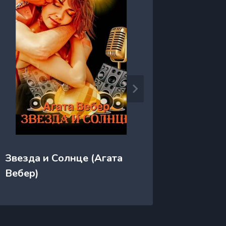
Зверин
Звезда и Солнце (Агата
Буше)
Вебер)