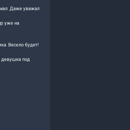
имал. Даже уважал
ир уже на
ика. Весело будет!
а девушка под