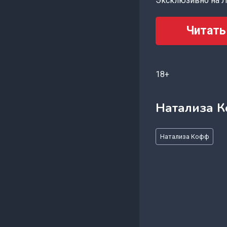
Эксклюзивно на Л
Читать
18+
Натализа 
Метки
Натализа Кофф
записи: