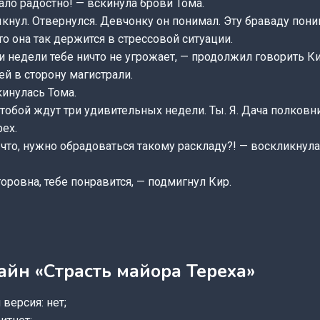
тало радостно! — вскинула брови Тома.
кнул. Отвернулся. Девчонку он понимал. Эту браваду пон
что она так держится в стрессовой ситуации.
 недели тебе ничто не угрожает, — продолжил говорить К
й в сторону магистрали.
инулась Тома.
с тобой ждут три удивительных недели. Ты. Я. Дача полковн
ех.
что, нужно обрадоваться такому раскладу?! — воскликнул
горовна, тебе понравится, — подмигнул Кир.
айн «Страсть майора Тереха»
версия: нет;