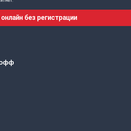
итнет:
 онлайн без регистрации
Кофф