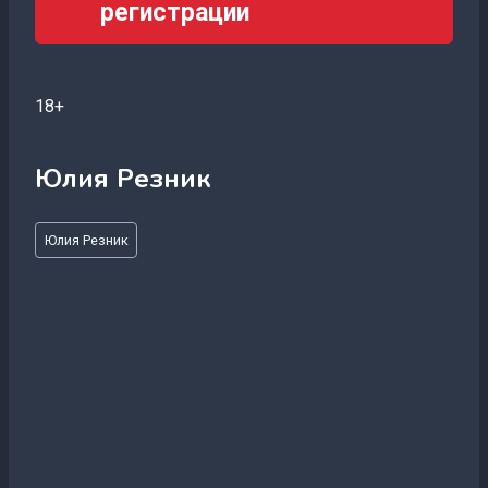
регистрации
18+
Юлия Резник
Метки
Юлия Резник
записи: