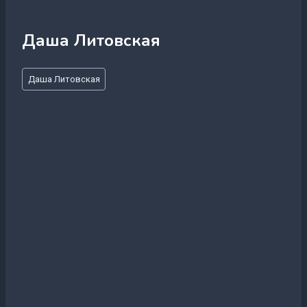
Даша Литовская
Метки
Даша Литовская
записи: