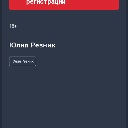
регистрации
18+
Юлия Резник
Метки
Юлия Резник
записи: