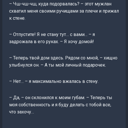
– Чш-чш-чш, куда подорвалась? – этот мужлан
схватил меня своими ручищами за плечи и прижал
к стене.
– Отпустите! Я не стану тут… с вами… – я
задрожала в его руках. – Я хочу домой!
– Теперь твой дом здесь. Рядом со мной, – хищно
улыбнулся он. – А ты мой личный подарочек.
– Нет… – я максимально вжалась в стену.
– Да, – он склонился к моим губам. – Теперь ты
моя собственность и я буду делать с тобой все,
что захочу…