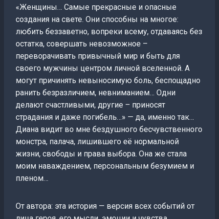
«Женщины… Самые прекрасные и опасные
создания на свете. Они способны на многое:
любить беззаветно, вопреки всему, отдаваясь без
остатка, совершать невозможное –
переворачивать привычный мир и быть для
своего мужчины центром личной вселенной. А
могут причинять невыносимую боль, беспощадно
ранить безразличием, невниманием… Одни
делают счастливыми, другие – приносят
страдания и даже погибель…» — да, именно так…
Диана видит во мне бездушного бесчувственного
монстра, палача, лишившего её нормальной
жизни, свободы и права выбора. Она же стала
моим наваждением, персональным безумием и
пленом…
От автора: эта история — версия всех событий от
лица героя, его мысли, эмоции и чувства.