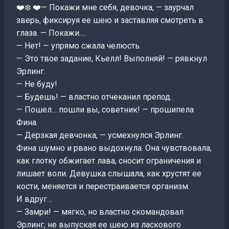
❤️❄️ ❤️— Покажи мне себя, девочка, — заурчал
зверь, фиксируя ее шею и заставляя смотреть в
глаза. — Покажи….
— Нет! — упрямо сжала челюсть.
— Это твое задание, Кьелл! Выполняй! — рявкнул
Эрлинг.
— Не буду!
— Будешь! — властно отчеканил препод.
— Пошел… пошли вы, советник! — прошипела
Фина.
— Дерзкая девчонка, — усмехнулся Эрлинг.
Фина шумно и рвано выдохнула. Она чувствовала,
как глотку обжигает лава, сносит ограничения и
лишает воли. Девушка слышала, как хрустят ее
кости, меняется и перестраивается организм.
И вдруг…
— Замри! — мягко, но властно скомандовал
Эрлинг, не выпуская ее шею из ласкового