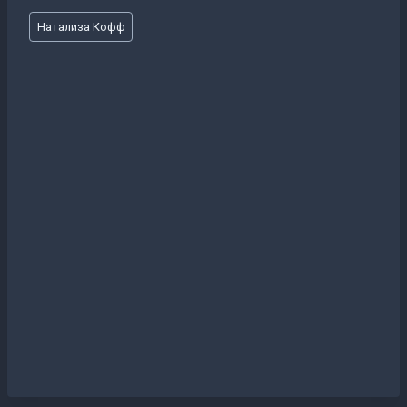
Метки
Натализа Кофф
записи: