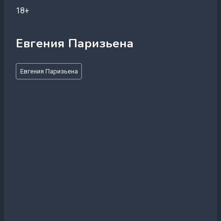
18+
Евгения Паризьена
Метки
Евгения Паризьена
записи: