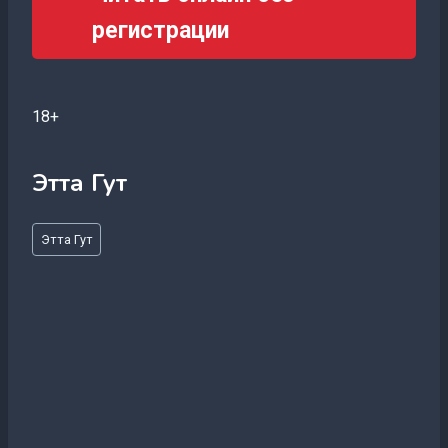
регистрации
18+
Этта Гут
Метки
Этта Гут
записи: