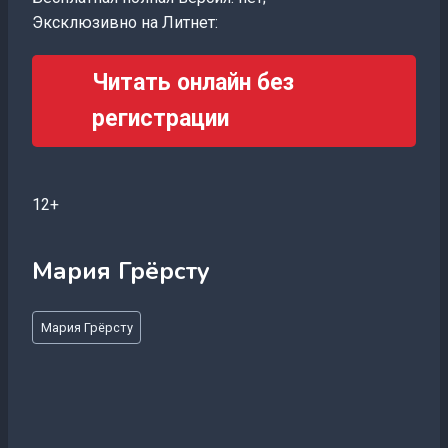
Эксклюзивно на Литнет:
Читать онлайн без
регистрации
12+
Мария Грёрсту
Метки
Мария Грёрсту
записи: