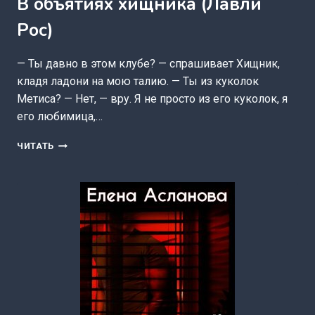
В объятиях хищника (Лавли
Рос)
— Ты давно в этом клубе? — спрашивает Хищник,
кладя ладони на мою талию. — Ты из куколок
Метиса? — Нет, — вру. Я не просто из его куколок, я
его любимица,…
В
ЧИТАТЬ
ОБЪЯТИЯХ
ХИЩНИКА
(ЛАВЛИ
РОС)