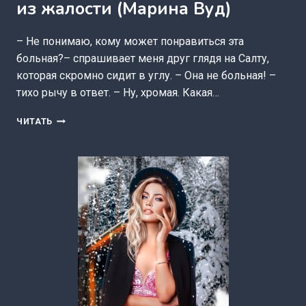
из жалости (Марина Вуд)
– Не понимаю, кому может понравиться эта
больная?– спрашивает меня друг глядя на Салту,
которая скромно сидит в углу. – Она не больная! –
тихо рычу в ответ. – Ну, хромая. Какая…
БРАКОВАННАЯ.
ЧИТАТЬ
ЖЕНЮСЬ
НА
ТЕБЕ
ИЗ
ЖАЛОСТИ
(МАРИНА
ВУД)