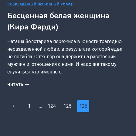
СОВРЕМЕННЫЙ ЛЮБОВНЫЙ РОМАН
Бесценная белая женщина
(Кира Фарди)
Наташа Золотарева пережила в юности трагедию
неразделенной любви, в результате которой едва
не погибла. С тех пор она держит на расстоянии
мужчин и отношения с ними. И надо же такому
случиться, что именно с…
БЕСЦЕННАЯ
ЧИТАТЬ
БЕЛАЯ
ЖЕНЩИНА
(КИРА
Навигация
Предыдущая
1
…
124
125
126
ФАРДИ)
по
страница
страницам