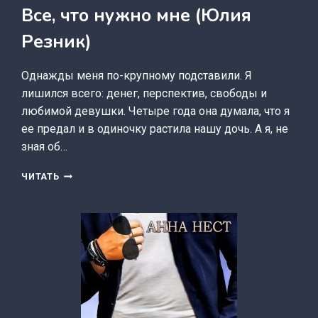
Все, что нужно мне (Юлия
Резник)
Однажды меня по-крупному подставили. Я
лишился всего: денег, перспектив, свободы и
любимой девушки. Четыре года она думала, что я
ее предал и в одиночку растила нашу дочь. А я, не
зная об…
ВСЕ,
ЧИТАТЬ
ЧТО
НУЖНО
МНЕ
(ЮЛИЯ
РЕЗНИК)