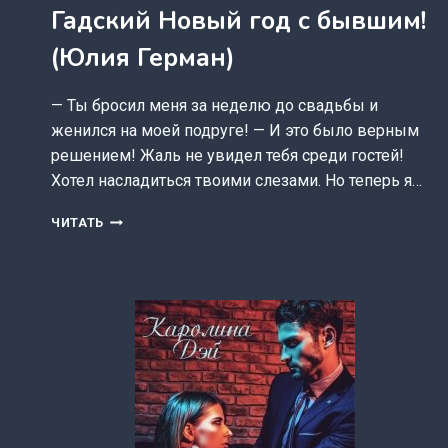
Гадский Новый год с бывшим!
(Юлия Герман)
— Ты бросил меня за неделю до свадьбы и
женился на моей подруге! — И это было верным
решением! Жаль не увидел тебя среди гостей!
Хотел насладиться твоими слезами. Но теперь я…
ГАДСКИЙ
ЧИТАТЬ
НОВЫЙ
ГОД
С
БЫВШИМ!
(ЮЛИЯ
ГЕРМАН)