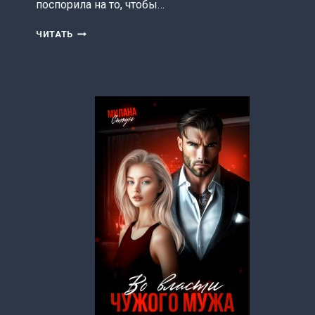
поспорила на то, чтобы…
ХУ-
ЧИТАТЬ
БА!
БУ-
БА!
(ЭЛЛА
МИ)