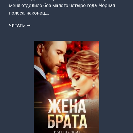
меня отделило без малого четыре года. Черная
полоса, наконец,…
ПСИХ
ЧИТАТЬ
И
Я
(ЕВГЕНИЯ
САВАС
(ПТИЦА
ЭНН))