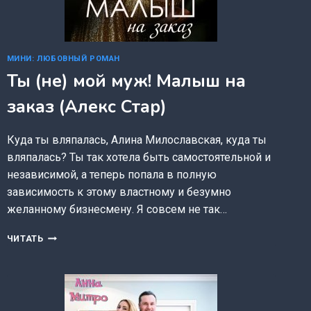
МИНИ: ЛЮБОВНЫЙ РОМАН
Ты (не) мой муж! Малыш на
заказ (Алекс Стар)
Куда ты вляпалась, Алина Милославская, куда ты
вляпалась? Ты так хотела быть самостоятельной и
независимой, а теперь попала в полную
зависимость к этому властному и безумно
желанному бизнесмену. Я совсем не так…
ТЫ
ЧИТАТЬ
(НЕ)
МОЙ
МУЖ!
МАЛЫШ
НА