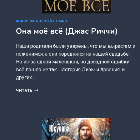
МИНИ: ЛЮБОВНЫЙ РОМАН
Она моё всё (Джас Риччи)
Наши родители были уверены, что мы вырастем и
поженимся, а они породнятся на нашей свадьбе.
Но из-за одной маленькой, но досадной ошибки
всё пошло не так… История Лизы и Арсения, и
других…
ОНА
ЧИТАТЬ
МОЁ
ВСЁ
(ДЖАС
РИЧЧИ)