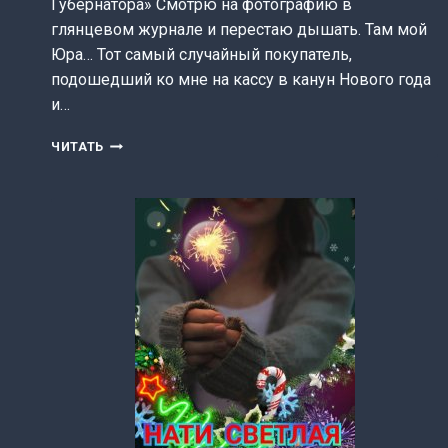
Губернатора» Смотрю на фотографию в
глянцевом журнале и перестаю дышать. Там мой
Юра… Тот самый случайный покупатель,
подошедший ко мне на кассу в канун Нового года
и…
КАССИРША
ЧИТАТЬ
ДЛЯ
МЕДИАМАГНАТА
(ИСТОРИЯ
КРИВОВА)
(АННА
ГЕРЦЕВА
(СТЕЛЛА
ЮСУПОВА))