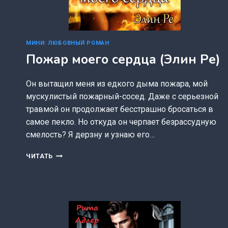
МИНИ: ЛЮБОВНЫЙ РОМАН
Пожар моего сердца (Элин Ре)
Он вытащил меня из едкого дыма пожара, мой
мускулистый пожарный-сосед. Даже с серьезной
травмой он продолжает бесстрашно бросаться в
самое пекло. Но откуда он черпает безрассудную
смелость? Я дерзну и узнаю его…
ПОЖАР
ЧИТАТЬ
МОЕГО
СЕРДЦА
(ЭЛИН
РЕ)