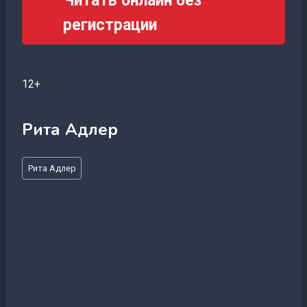
Читать онлайн без
регистрации
12+
Рита Адлер
Метки
Рита Адлер
записи: