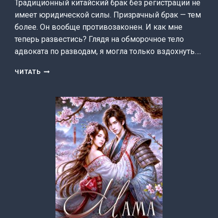
Традиционный китайский брак без регистрации не
имеет юридической силы. Призрачный брак — тем
более. Он вообще противозаконен. И как мне
теперь развестись? Глядя на обморочное тело
адвоката по разводам, я могла только вздохнуть….
МИНХУНЬ:
ЧИТАТЬ
РАЗВОД
С
ПРИЗРАКОМ
(ЛИЯ
ШАХ)