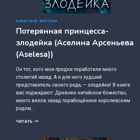
АЗИАТСКОЕ ФЭНТЕЗИ
Потерянная принцесса-
злодейка (Аселина Арсеньева
(Aselesa))
Он тот, кого мои предки поработили много
столетий назад. А я для него худший
представитель своего рода, — злодейка! В книге
вас поджидают: Древнее китайское божество,
много веков назад порабощённое королевским
родом…
ПОТЕРЯННАЯ
ЧИТАТЬ
ПРИНЦЕССА-
ЗЛОДЕЙКА
(АСЕЛИНА