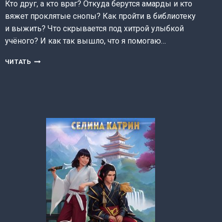
Кто друг, а кто враг? Откуда берутся амарды и кто
вяжет проклятые снопы? Как пройти в библиотеку
и выжить? Что скрывается под хитрой улыбкой
учёного? И как так вышло, что я помогаю…
ЧТО
ЧИТАТЬ
ТЫ
НЕСЁШЬ
С
СОБОЙ
—
ЧАСТЬ
I
I
(ЮЛИЯ
ЖУКОВА
(KIKIMORRA))