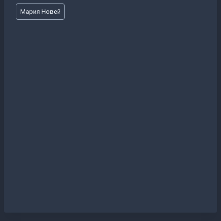
Метки
Мария Новей
записи: