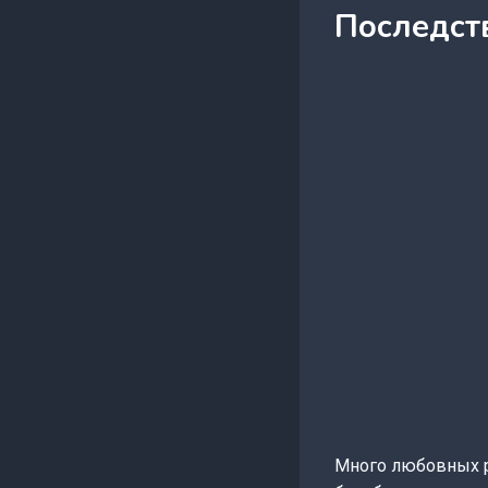
Последст
Много любовных р