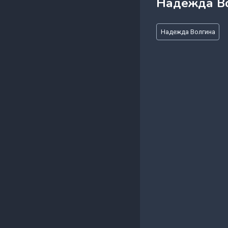
Надежда В
Метки
Надежда Волгина
записи: