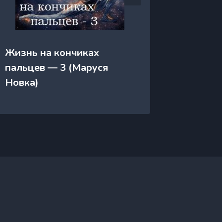
Жизнь на кончиках
Жизнь 
пальцев — 3 (Маруся
пальце
Новка)
Новка)