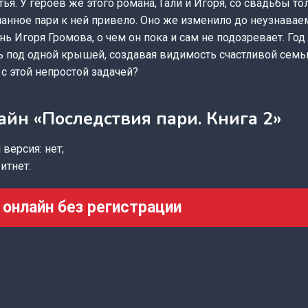
ья. У героев же этого романа, Гали и Игоря, со свадьбы то
анное пари к ней привело. Оно же изменило до неузнавае
ь Игоря Громова, о чем он пока и сам не подозревает. Год
 под одной крышей, создавая видимость счастливой семьи
 с этой непростой задачей?
айн «Последствия пари. Книга 2»
версия: нет;
итнет:
 онлайн без регистрации