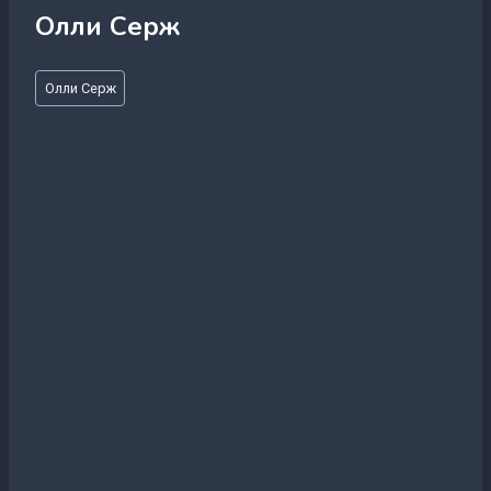
Олли Серж
Метки
Олли Серж
записи: