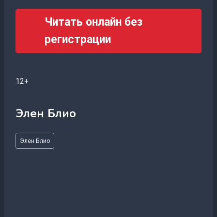
Читать онлайн без
регистрации
12+
Элен Блио
Метки
Элен Блио
записи: