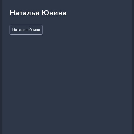
Наталья Юнина
Метки
Наталья Юнина
записи: