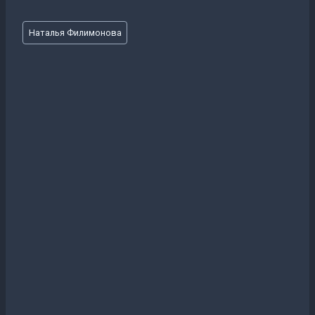
Метки
Наталья Филимонова
записи: