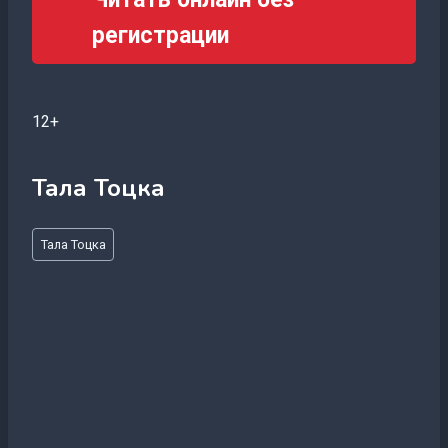
регистрации
12+
Тала Тоцка
Метки
Тала Тоцка
записи: