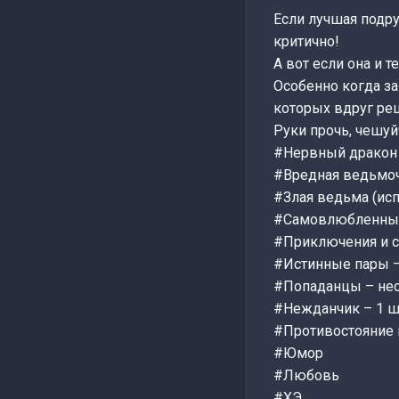
Если лучшая подру
критично!
А вот если она и т
Особенно когда за
которых вдруг ре
Руки прочь, чешуй
#Нервный дракон 
#Вредная ведьмоч
#Злая ведьма (исп
#Самовлюбленные 
#Приключения и с
#Истинные пары –
#Попаданцы – нес
#Нежданчик – 1 ш
#Противостояние 
#Юмор
#Любовь
#ХЭ