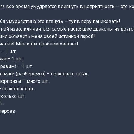
га всё время умудряется влипнуть в неприятность — это ко
ебя умудряется в это втянуть — тут в пору паниковать!
 ней изволили явиться самые настоящие драконы из другог
шил объявить меня своей истинной парой!
чатый! Мне и так проблем хватает!
— 1 шт.
ка – 1 шт.
равим) – 1 шт.
маги (разберемся) – несколько штук
юрпризы – много шт.
 несколько шт.
колько шт.
т.
героев