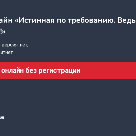
айн «Истинная по требованию. Ведь
!»
версия: нет;
итнет:
 онлайн без регистрации
а