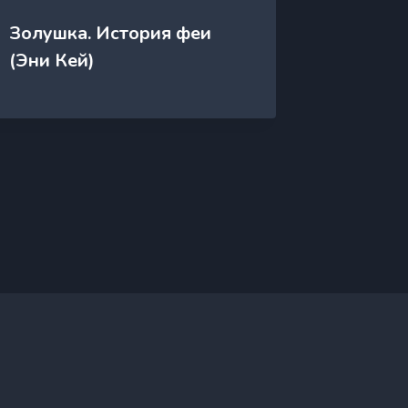
Золушка. История феи
Золушка
(Эни Кей)
Сборни
Охитин