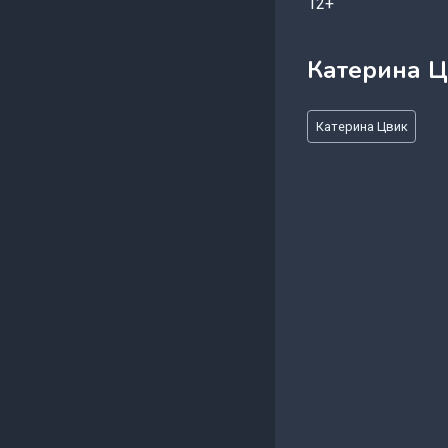
12+
Катерина 
Метки
Катерина Цвик
записи: