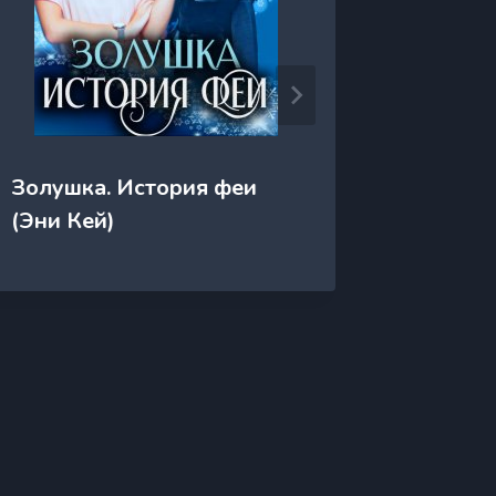
Золушка. История феи
Золушка
(Эни Кей)
Сборни
Охитин