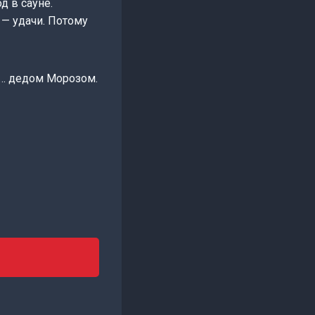
д в сауне.
 — удачи. Потому
с… дедом Морозом.