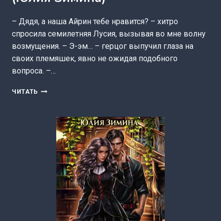
– Дядя, а наша Айрин тебе нравится? – хитро
спросила семилетняя Лусия, вызывая во мне волну
возмущения. – Э-эм… – герцог выпучил глаза на
своих племяшек, явно не ожидая подобного
вопроса. –…
ГУВЕРНАНТКА
ЧИТАТЬ
ДЛЯ
ДВУХ
ЗАБИЯК
(ЮЛИЯ
ЗИМИНА)