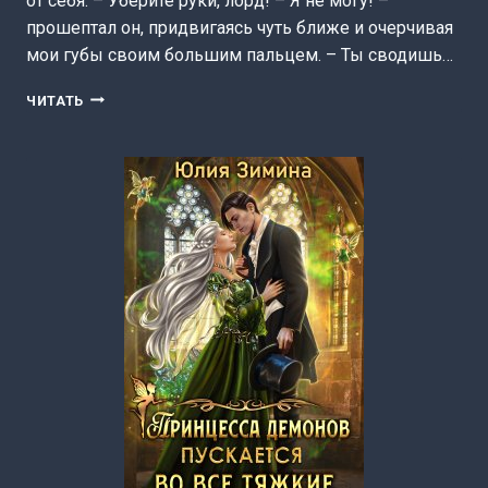
от себя. – Уберите руки, лорд! – Я не могу! –
прошептал он, придвигаясь чуть ближе и очерчивая
мои губы своим большим пальцем. – Ты сводишь…
МОЕ
ЧИТАТЬ
ПРОКЛЯТИЕ
С
ГЛАЗАМИ
КОШКИ
(ЮЛИЯ
ЗИМИНА)