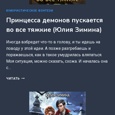
ЮМОРИСТИЧЕСКОЕ ФЭНТЕЗИ
Принцесса демонов пускается
во все тяжкие (Юлия Зимина)
Иногда взбредет что-то в голову, и ты идешь на
поводу у этой идеи. А позже разгребаешь и
поражаешься, как в такое умудрилась вляпаться.
Моя ситуация, можно сказать, схожа. И началась она
с…
ПРИНЦЕССА
ЧИТАТЬ
ДЕМОНОВ
ПУСКАЕТСЯ
ВО
ВСЕ
ТЯЖКИЕ
(ЮЛИЯ
ЗИМИНА)