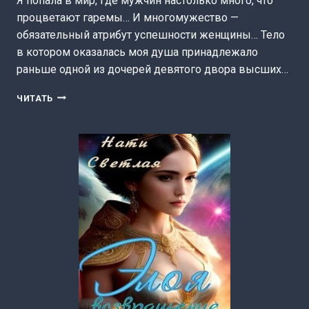
Я попала в мир, где мужчин настолько много, что
процветают гаремы… И многомужество —
обязательный атрибут успешности женщины… Тело
в котором оказалась моя душа принадлежало
раньше одной из дочерей девятого двора высших…
ЛЮБИМАЯ.
ЧИТАТЬ
ОГНИ
ДРУГОГО
МИРА.
(НАТИ
СВЕТЛАЯ)