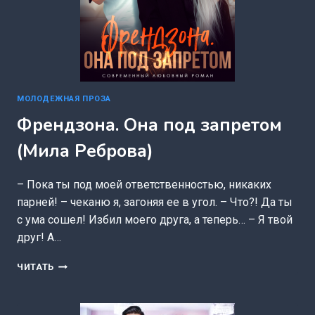
МОЛОДЕЖНАЯ ПРОЗА
Френдзона. Она под запретом
(Мила Реброва)
– Пока ты под моей ответственностью, никаких
парней! – чеканю я, загоняя ее в угол. – Что?! Да ты
с ума сошел! Избил моего друга, а теперь… – Я твой
друг! А…
ФРЕНДЗОНА.
ЧИТАТЬ
ОНА
ПОД
ЗАПРЕТОМ