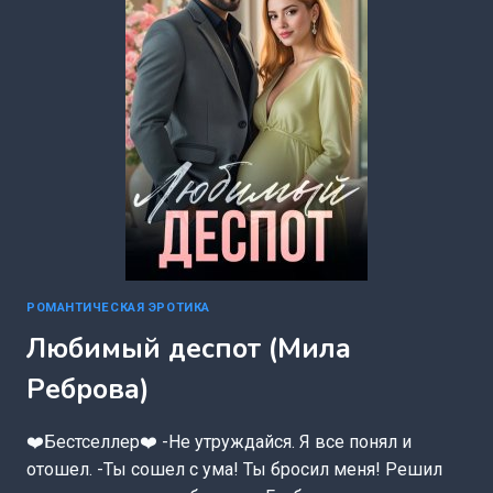
РОМАНТИЧЕСКАЯ ЭРОТИКА
Любимый деспот (Мила
Реброва)
❤️Бестселлер❤️ -Не утруждайся. Я все понял и
отошел. -Ты сошел с ума! Ты бросил меня! Решил