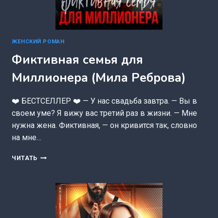
ЖЕНСКИЙ РОМАН
Фиктивная семья для
Миллионера (Мила Реброва)
❤️ БЕСТСЕЛЛЕР ❤️ — У нас свадьба завтра. — Вы в
своем уме? Я вижу вас третий раз в жизни. — Мне
нужна жена. Фиктивная, — он кривится так, словно
на мне…
ФИКТИВНАЯ
ЧИТАТЬ
СЕМЬЯ
ДЛЯ
МИЛЛИОНЕРА
(МИЛА
РЕБРОВА)