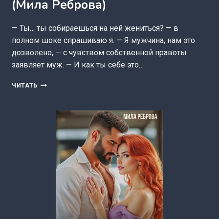
(Мила Реброва)
— Ты… ты собираешься на ней жениться? — в
полном шоке спрашиваю я. — Я мужчина, нам это
дозволено, — с чувством собственной правоты
заявляет муж. — И как ты себе это…
РАЗВОД.
ЧИТАТЬ
Я
НЕ
ПРИМУ
ВТОРУЮ!
(МИЛА
РЕБРОВА)