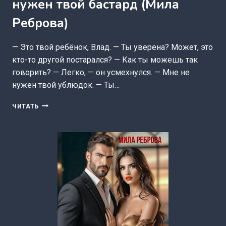
нужен твой бастард (Мила
Реброва)
— Это твой ребёнок, Влад. — Ты уверена? Может, это
кто-то другой постарался? — Как ты можешь так
говорить? — Легко, — он усмехнулся. — Мне не
нужен твой ублюдок. — Ты…
БЕРЕМЕННА
ЧИТАТЬ
ОТ
БОССА.
МНЕ
НЕ
НУЖЕН
ТВОЙ
БАСТАРД
(МИЛА
РЕБРОВА)