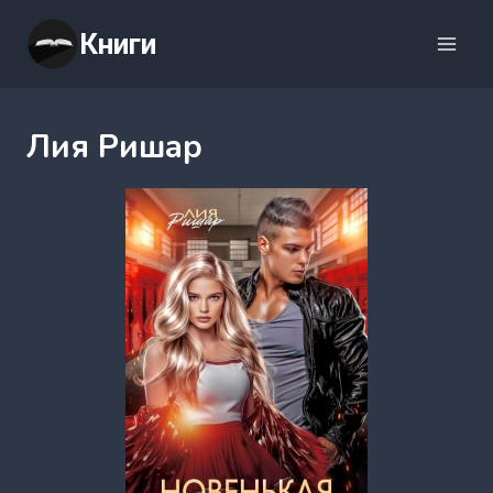
Перейти
Книги
к
содержимому
Лия Ришар