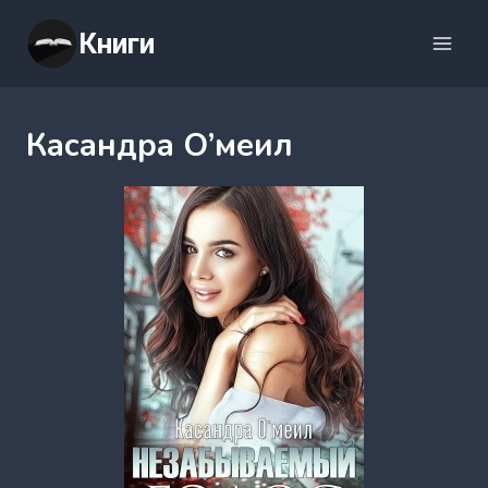
Перейти
Книги
к
содержимому
Касандра О’меил