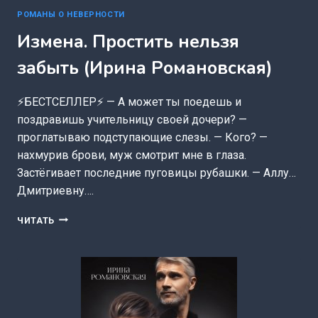
РОМАНЫ О НЕВЕРНОСТИ
Измена. Простить нельзя
забыть (Ирина Романовская)
⚡БЕСТСЕЛЛЕР⚡ — А может ты поедешь и
поздравишь учительницу своей дочери? —
проглатываю подступающие слезы. — Кого? —
нахмурив брови, муж смотрит мне в глаза.
Застёгивает последние пуговицы рубашки. — Аллу…
Дмитриевну….
ИЗМЕНА.
ЧИТАТЬ
ПРОСТИТЬ
НЕЛЬЗЯ
ЗАБЫТЬ
(ИРИНА
РОМАНОВСКАЯ)