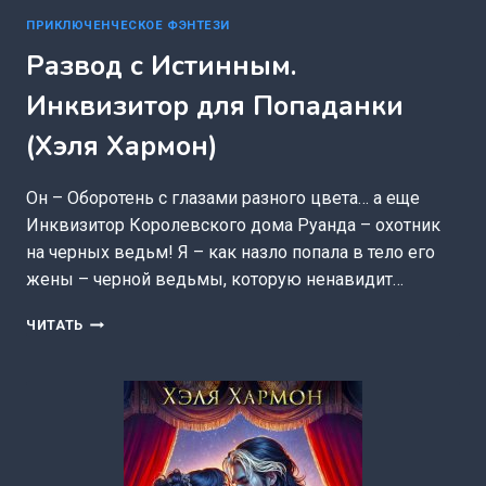
ПРИКЛЮЧЕНЧЕСКОЕ ФЭНТЕЗИ
Развод с Истинным.
Инквизитор для Попаданки
(Хэля Хармон)
Он – Оборотень с глазами разного цвета… а еще
Инквизитор Королевского дома Руанда – охотник
на черных ведьм! Я – как назло попала в тело его
жены – черной ведьмы, которую ненавидит…
РАЗВОД
ЧИТАТЬ
С
ИСТИННЫМ.
ИНКВИЗИТОР
ДЛЯ
ПОПАДАНКИ
(ХЭЛЯ
ХАРМОН)