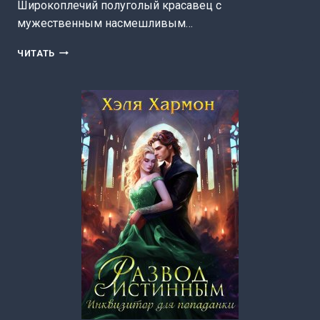
Широкоплечий полуголый красавец с
мужественным насмешливым…
МОЙ
ЧИТАТЬ
ИСТИННЫЙ
ДРАКОН
—
МОНСТР!
(ХЭЛЯ
ХАРМОН)