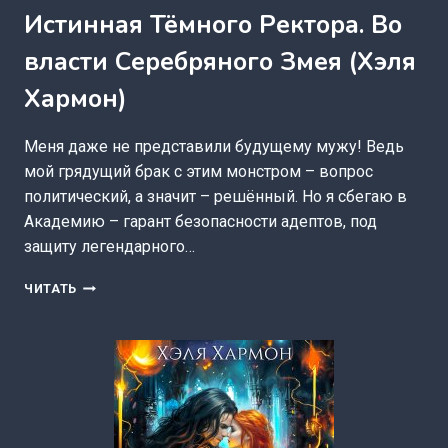
Истинная Тёмного Ректора. Во
власти Серебряного Змея (Хэля
Хармон)
Меня даже не представили будущему мужу! Ведь
мой грядущий брак с этим монстром – вопрос
политический, а значит – решённый. Но я сбегаю в
Академию – гарант безопасности адептов, под
защиту легендарного…
ИСТИННАЯ
ЧИТАТЬ
ТЁМНОГО
РЕКТОРА.
ВО
ВЛАСТИ
СЕРЕБРЯНОГО
ЗМЕЯ
(ХЭЛЯ
ХАРМОН)