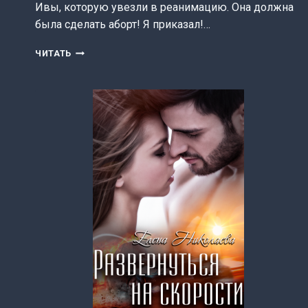
Ивы, которую увезли в реанимацию. Она должна
была сделать аборт! Я приказал!…
НАСЛЕДНИК
ЧИТАТЬ
ПО
КРОВИ
(ЕЛЕНА
НИКОЛАЕВА)