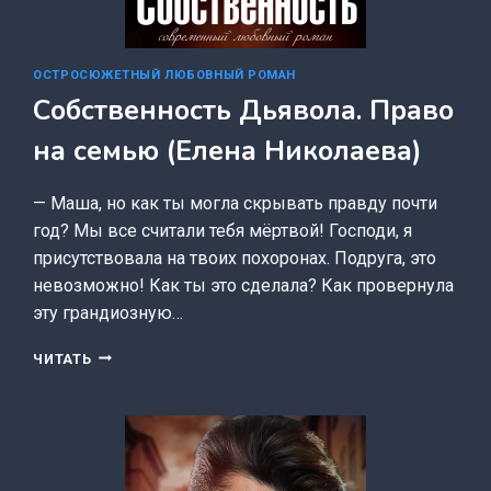
ОСТРОСЮЖЕТНЫЙ ЛЮБОВНЫЙ РОМАН
Собственность Дьявола. Право
на семью (Елена Николаева)
— Маша, но как ты могла скрывать правду почти
год? Мы все считали тебя мёртвой! Господи, я
присутствовала на твоих похоронах. Подруга, это
невозможно! Как ты это сделала? Как провернула
эту грандиозную…
СОБСТВЕННОСТЬ
ЧИТАТЬ
ДЬЯВОЛА.
ПРАВО
НА
СЕМЬЮ
(ЕЛЕНА
НИКОЛАЕВА)