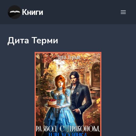
Перейти
Книги
к
содержимому
Дита Терми