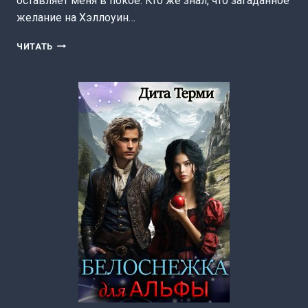
оставляет меня в покое. Кто же знал, что загаданное
желание на Хэллоуин…
Я
ЧИТАТЬ
ВАМ
НЕ
ПОДАРОК,
МАГИСТР!
(ДИТА
ТЕРМИ)