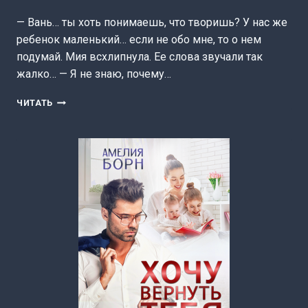
— Вань… ты хоть понимаешь, что творишь? У нас же
ребенок маленький… если не обо мне, то о нем
подумай. Мия всхлипнула. Ее слова звучали так
жалко… — Я не знаю, почему…
ЧЕМ
ЧИТАТЬ
ОНА
ЛУЧШЕ
МЕНЯ?
(АМЕЛИЯ
БОРН)