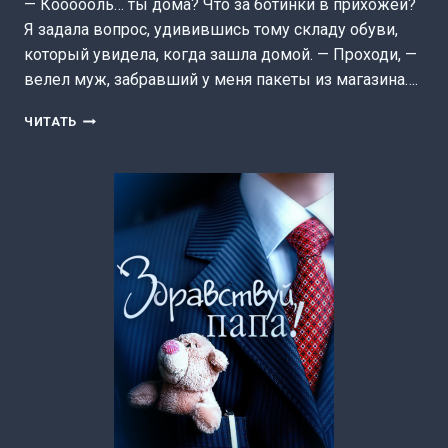
— Коооооль… ты дома? Что за ботинки в прихожей?
Я задала вопрос, удивившись тому складу обуви,
который увидела, когда зашла домой. — Проходи, —
велел муж, забравший у меня пакеты из магазина….
ОНИ
ЧИТАТЬ
БУДУТ
ЖИТЬ
С
НАМИ
(АМЕЛИЯ
БОРН)